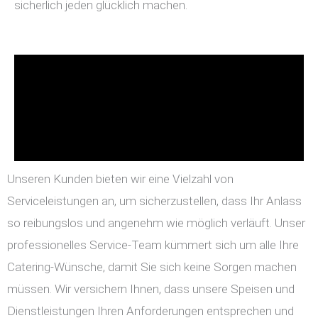
sicherlich jeden glücklich machen.
Unseren Kunden bieten wir eine Vielzahl von
Serviceleistungen an, um sicherzustellen, dass Ihr Anlass
so reibungslos und angenehm wie möglich verläuft. Unser
professionelles Service-Team kümmert sich um alle Ihre
Catering-Wünsche, damit Sie sich keine Sorgen machen
müssen. Wir versichern Ihnen, dass unsere Speisen und
Dienstleistungen Ihren Anforderungen entsprechen und