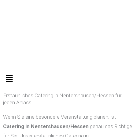
Zum
Inhalt
springen
Menü
Erstaunliches Catering in Nentershausen/Hessen für
jeden Anlass
Wenn Sie eine besondere Veranstaltung planen, ist
Catering in
Nentershausen/Hessen
genau das Richtige
für Sie! Unser erstaunliches Catering in