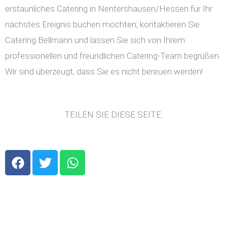
erstaunliches Catering in Nentershausen/Hessen für Ihr
nächstes Ereignis buchen möchten, kontaktieren Sie
Catering Bellmann und lassen Sie sich von Ihrem
professionellen und freundlichen Catering-Team begrüßen.
Wir sind überzeugt, dass Sie es nicht bereuen werden!
TEILEN SIE DIESE SEITE:
F
T
W
a
w
h
c
i
a
e
t
t
b
t
s
o
e
a