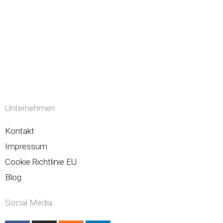
o
r
p
k
p
Unternehmen
Kontakt
Impressum
Cookie Richtlinie EU
Blog
Social Media