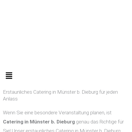
Zum
Inhalt
springen
Menü
Erstaunliches Catering in Münster b. Dieburg für jeden
Anlass
Wenn Sie eine besondere Veranstaltung planen, ist
Catering in
Münster b. Dieburg
genau das Richtige für
Sie! Unser erstaunliches Catering in Münster b. Dieburg