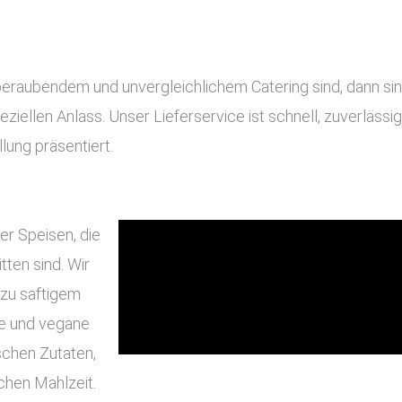
raubendem und unvergleichlichem Catering sind, dann sind 
eziellen Anlass. Unser Lieferservice ist schnell, zuverläss
lung präsentiert.
er Speisen, die
ten sind. Wir
 zu saftigem
he und vegane
schen Zutaten,
chen Mahlzeit.