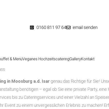
0160 811 97 64
email senden
buffet & Menü
Veganes Hochzeitscatering
Gallery
Kontakt
ass
ing in
Moosburg a.d. Isar
genau das Richtige für Sie! Unse
ranstaltung benötigen – egal ob Sie eine private Party, eine
vices bis zu Cateringservices und einer Vielzahl an Speise
 Ihr Event zu einem unvergesslichen Erlebnis zu machen! Er