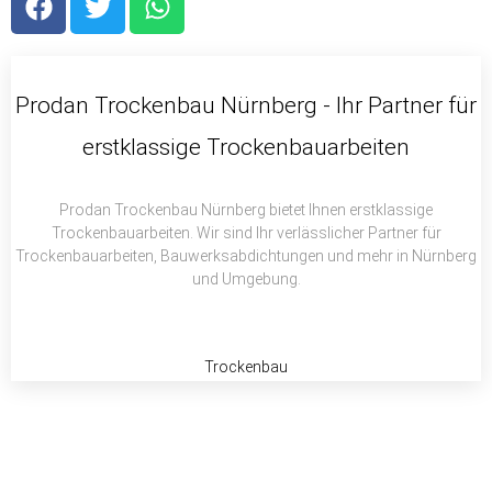
a
w
h
c
i
a
e
t
t
b
t
s
Prodan Trockenbau Nürnberg - Ihr Partner für
o
e
a
erstklassige Trockenbauarbeiten
o
r
p
k
p
Prodan Trockenbau Nürnberg bietet Ihnen erstklassige
Trockenbauarbeiten. Wir sind Ihr verlässlicher Partner für
Trockenbauarbeiten, Bauwerksabdichtungen und mehr in Nürnberg
und Umgebung.
Trockenbau