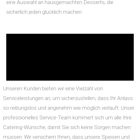
eine Auswahl an hausgemachten Desserts, die
sicherlich jeden glücklich machen.
Unseren Kunden bieten wir eine Vielzahl von
Serviceleistungen an, um sicherzustellen, dass Ihr Anlass
so reibungslos und angenehm wie möglich verläuft. Unser
professionelles Service-Team kümmert sich um alle Ihre
Catering-Wünsche, damit Sie sich keine Sorgen machen
müssen. Wir versichern Ihnen, dass unsere Speisen und