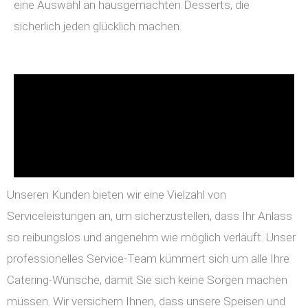
eine Auswahl an hausgemachten Desserts, die
sicherlich jeden glücklich machen.
Unseren Kunden bieten wir eine Vielzahl von
Serviceleistungen an, um sicherzustellen, dass Ihr Anlass
so reibungslos und angenehm wie möglich verläuft. Unser
professionelles Service-Team kümmert sich um alle Ihre
Catering-Wünsche, damit Sie sich keine Sorgen machen
müssen. Wir versichern Ihnen, dass unsere Speisen und