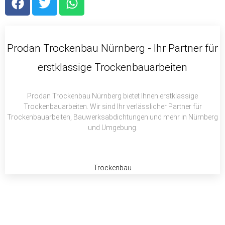
a
w
h
c
i
a
e
t
t
b
t
s
Prodan Trockenbau Nürnberg - Ihr Partner für
o
e
a
erstklassige Trockenbauarbeiten
o
r
p
k
p
Prodan Trockenbau Nürnberg bietet Ihnen erstklassige
Trockenbauarbeiten. Wir sind Ihr verlässlicher Partner für
Trockenbauarbeiten, Bauwerksabdichtungen und mehr in Nürnberg
und Umgebung.
Trockenbau