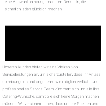
eine Auswahl an hausgemachten Desserts, die
sicherlich jeden glücklich machen.
Unseren Kunden bieten wir eine Vielzahl von
Serviceleistungen an, um sicherzustellen, dass Ihr Anlass
so reibungslos und angenehm wie möglich verläuft. Unser
professionelles Service-Team kümmert sich um alle Ihre
Catering-Wünsche, damit Sie sich keine Sorgen machen
müssen. Wir versichern Ihnen, dass unsere Speisen und