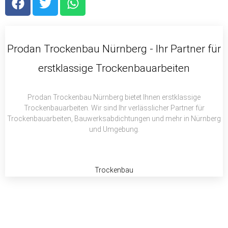
a
w
h
c
i
a
e
t
t
b
t
s
Prodan Trockenbau Nürnberg - Ihr Partner für
o
e
a
erstklassige Trockenbauarbeiten
o
r
p
k
p
Prodan Trockenbau Nürnberg bietet Ihnen erstklassige
Trockenbauarbeiten. Wir sind Ihr verlässlicher Partner für
Trockenbauarbeiten, Bauwerksabdichtungen und mehr in Nürnberg
und Umgebung.
Trockenbau