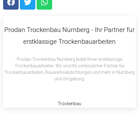
a
w
h
c
i
a
e
t
t
b
t
s
Prodan Trockenbau Nürnberg - Ihr Partner für
o
e
a
erstklassige Trockenbauarbeiten
o
r
p
k
p
Prodan Trockenbau Nürnberg bietet Ihnen erstklassige
Trockenbauarbeiten. Wir sind Ihr verlässlicher Partner für
Trockenbauarbeiten, Bauwerksabdichtungen und mehr in Nürnberg
und Umgebung.
Trockenbau