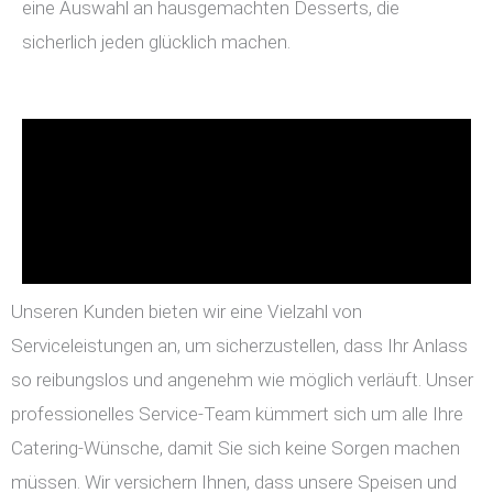
eine Auswahl an hausgemachten Desserts, die
sicherlich jeden glücklich machen.
Unseren Kunden bieten wir eine Vielzahl von
Serviceleistungen an, um sicherzustellen, dass Ihr Anlass
so reibungslos und angenehm wie möglich verläuft. Unser
professionelles Service-Team kümmert sich um alle Ihre
Catering-Wünsche, damit Sie sich keine Sorgen machen
müssen. Wir versichern Ihnen, dass unsere Speisen und