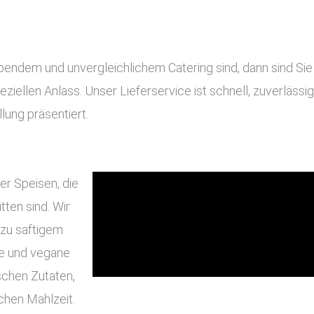
ndem und unvergleichlichem Catering sind, dann sind Sie b
eziellen Anlass. Unser Lieferservice ist schnell, zuverläss
lung präsentiert.
er Speisen, die
ten sind. Wir
 zu saftigem
he und vegane
schen Zutaten,
chen Mahlzeit.