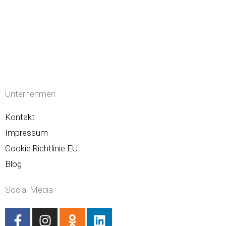
Unternehmen
Kontakt
Impressum
Cookie Richtlinie EU
Blog
Social Media
F
I
O
L