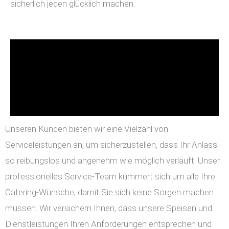
sicherlich jeden glücklich machen.
Unseren Kunden bieten wir eine Vielzahl von
Serviceleistungen an, um sicherzustellen, dass Ihr Anlass
so reibungslos und angenehm wie möglich verläuft. Unser
professionelles Service-Team kümmert sich um alle Ihre
Catering-Wünsche, damit Sie sich keine Sorgen machen
müssen. Wir versichern Ihnen, dass unsere Speisen und
Dienstleistungen Ihren Anforderungen entsprechen und