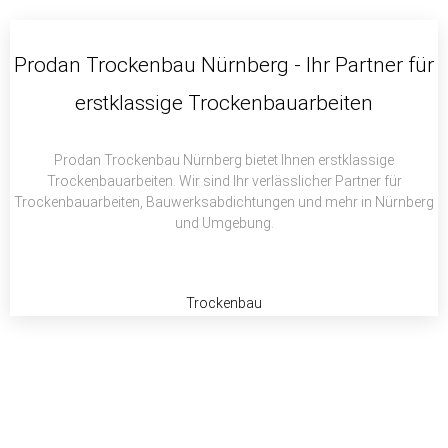
c
i
a
e
t
t
b
t
s
Prodan Trockenbau Nürnberg - Ihr Partner für
o
e
a
erstklassige Trockenbauarbeiten
o
r
p
k
p
Prodan Trockenbau Nürnberg bietet Ihnen erstklassige
Trockenbauarbeiten. Wir sind Ihr verlässlicher Partner für
Trockenbauarbeiten, Bauwerksabdichtungen und mehr in Nürnberg
und Umgebung.
Trockenbau