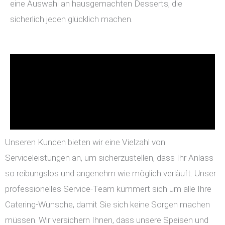
eine Auswahl an hausgemachten Desserts, die
sicherlich jeden glücklich machen.
Unseren Kunden bieten wir eine Vielzahl von
Serviceleistungen an, um sicherzustellen, dass Ihr Anlass
so reibungslos und angenehm wie möglich verläuft. Unser
professionelles Service-Team kümmert sich um alle Ihre
Catering-Wünsche, damit Sie sich keine Sorgen machen
müssen. Wir versichern Ihnen, dass unsere Speisen und