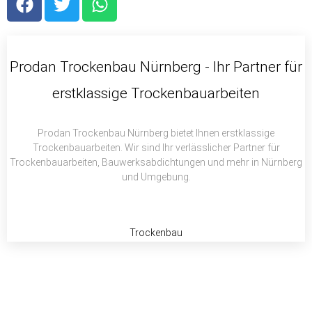
a
w
h
c
i
a
e
t
t
b
t
s
Prodan Trockenbau Nürnberg - Ihr Partner für
o
e
a
erstklassige Trockenbauarbeiten
o
r
p
k
p
Prodan Trockenbau Nürnberg bietet Ihnen erstklassige
Trockenbauarbeiten. Wir sind Ihr verlässlicher Partner für
Trockenbauarbeiten, Bauwerksabdichtungen und mehr in Nürnberg
und Umgebung.
Trockenbau