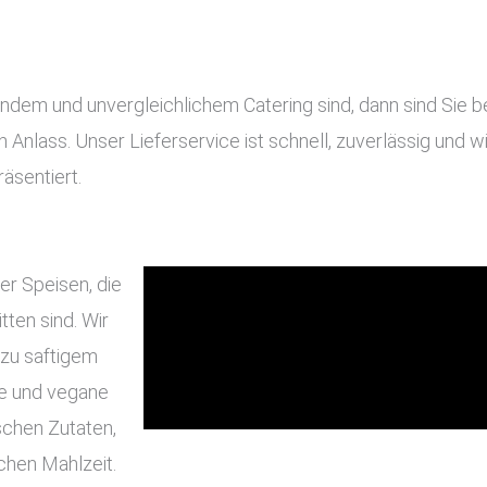
em und unvergleichlichem Catering sind, dann sind Sie bei 
en Anlass. Unser Lieferservice ist schnell, zuverlässig und
äsentiert.
er Speisen, die
ten sind. Wir
 zu saftigem
he und vegane
schen Zutaten,
chen Mahlzeit.