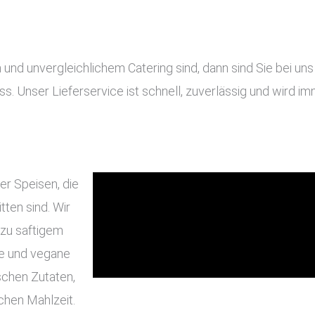
 unvergleichlichem Catering sind, dann sind Sie bei uns g
ass. Unser Lieferservice ist schnell, zuverlässig und wird 
er Speisen, die
ten sind. Wir
 zu saftigem
he und vegane
schen Zutaten,
chen Mahlzeit.