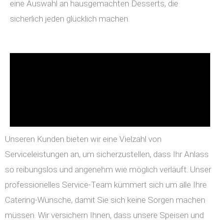
eine Auswahl an hausgemachten Desserts, die
sicherlich jeden glücklich machen.
Unseren Kunden bieten wir eine Vielzahl von
Serviceleistungen an, um sicherzustellen, dass Ihr Anlass
so reibungslos und angenehm wie möglich verläuft. Unser
professionelles Service-Team kümmert sich um alle Ihre
Catering-Wünsche, damit Sie sich keine Sorgen machen
müssen. Wir versichern Ihnen, dass unsere Speisen und