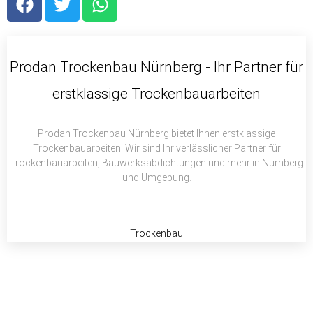
a
w
h
c
i
a
e
t
t
b
t
s
Prodan Trockenbau Nürnberg - Ihr Partner für
o
e
a
erstklassige Trockenbauarbeiten
o
r
p
k
p
Prodan Trockenbau Nürnberg bietet Ihnen erstklassige
Trockenbauarbeiten. Wir sind Ihr verlässlicher Partner für
Trockenbauarbeiten, Bauwerksabdichtungen und mehr in Nürnberg
und Umgebung.
Trockenbau