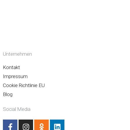
Unternehmen
Kontakt
Impressum
Cookie Richtlinie EU
Blog
Social Media
F
I
O
L