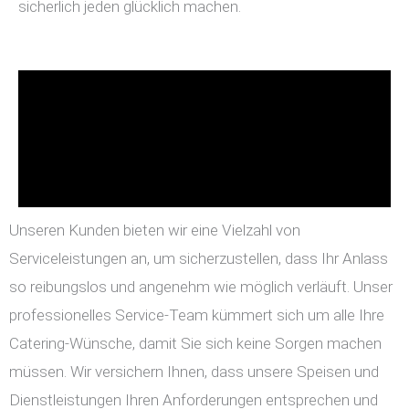
sicherlich jeden glücklich machen.
Unseren Kunden bieten wir eine Vielzahl von
Serviceleistungen an, um sicherzustellen, dass Ihr Anlass
so reibungslos und angenehm wie möglich verläuft. Unser
professionelles Service-Team kümmert sich um alle Ihre
Catering-Wünsche, damit Sie sich keine Sorgen machen
müssen. Wir versichern Ihnen, dass unsere Speisen und
Dienstleistungen Ihren Anforderungen entsprechen und