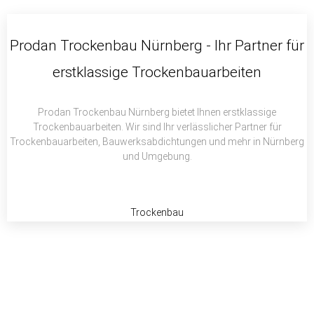
c
i
a
e
t
t
b
t
s
Prodan Trockenbau Nürnberg - Ihr Partner für
o
e
a
erstklassige Trockenbauarbeiten
o
r
p
k
p
Prodan Trockenbau Nürnberg bietet Ihnen erstklassige
Trockenbauarbeiten. Wir sind Ihr verlässlicher Partner für
Trockenbauarbeiten, Bauwerksabdichtungen und mehr in Nürnberg
und Umgebung.
Trockenbau