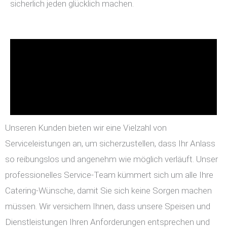
sicherlich jeden glücklich machen.
Unseren Kunden bieten wir eine Vielzahl von
Serviceleistungen an, um sicherzustellen, dass Ihr Anlass
so reibungslos und angenehm wie möglich verläuft. Unser
professionelles Service-Team kümmert sich um alle Ihre
Catering-Wünsche, damit Sie sich keine Sorgen machen
müssen. Wir versichern Ihnen, dass unsere Speisen und
Dienstleistungen Ihren Anforderungen entsprechen und