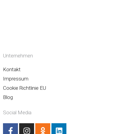
Unternehmen
Kontakt
Impressum
Cookie Richtlinie EU
Blog
Social Media
F
I
O
L