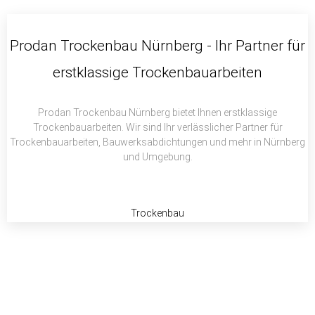
c
i
a
e
t
t
b
t
s
Prodan Trockenbau Nürnberg - Ihr Partner für
o
e
a
erstklassige Trockenbauarbeiten
o
r
p
k
p
Prodan Trockenbau Nürnberg bietet Ihnen erstklassige
Trockenbauarbeiten. Wir sind Ihr verlässlicher Partner für
Trockenbauarbeiten, Bauwerksabdichtungen und mehr in Nürnberg
und Umgebung.
Trockenbau