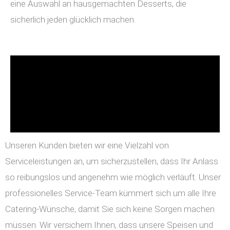
eine Auswahl an hausgemachten Desserts, die
sicherlich jeden glücklich machen.
Unseren Kunden bieten wir eine Vielzahl von
Serviceleistungen an, um sicherzustellen, dass Ihr Anlass
so reibungslos und angenehm wie möglich verläuft. Unser
professionelles Service-Team kümmert sich um alle Ihre
Catering-Wünsche, damit Sie sich keine Sorgen machen
müssen. Wir versichern Ihnen, dass unsere Speisen und