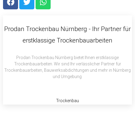
a
w
h
c
i
a
e
t
t
b
t
s
Prodan Trockenbau Nürnberg - Ihr Partner für
o
e
a
erstklassige Trockenbauarbeiten
o
r
p
k
p
Prodan Trockenbau Nürnberg bietet Ihnen erstklassige
Trockenbauarbeiten. Wir sind Ihr verlässlicher Partner für
Trockenbauarbeiten, Bauwerksabdichtungen und mehr in Nürnberg
und Umgebung.
Trockenbau