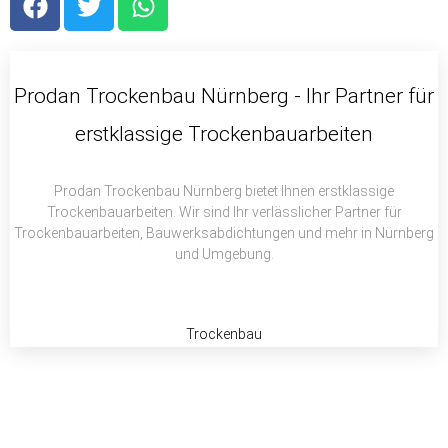
a
w
h
c
i
a
e
t
t
b
t
s
Prodan Trockenbau Nürnberg - Ihr Partner für
o
e
a
erstklassige Trockenbauarbeiten
o
r
p
k
p
Prodan Trockenbau Nürnberg bietet Ihnen erstklassige
Trockenbauarbeiten. Wir sind Ihr verlässlicher Partner für
Trockenbauarbeiten, Bauwerksabdichtungen und mehr in Nürnberg
und Umgebung.
Trockenbau