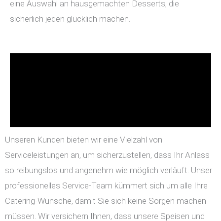
eine Auswahl an hausgemachten Desserts, die
sicherlich jeden glücklich machen.
Unseren Kunden bieten wir eine Vielzahl von
Serviceleistungen an, um sicherzustellen, dass Ihr Anlass
so reibungslos und angenehm wie möglich verläuft. Unser
professionelles Service-Team kümmert sich um alle Ihre
Catering-Wünsche, damit Sie sich keine Sorgen machen
müssen. Wir versichern Ihnen, dass unsere Speisen und