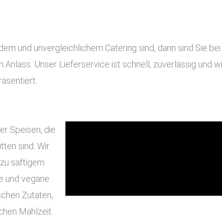
 und unvergleichlichem Catering sind, dann sind Sie bei u
en Anlass. Unser Lieferservice ist schnell, zuverlässig und
äsentiert.
er Speisen, die
ten sind. Wir
 zu saftigem
he und vegane
schen Zutaten,
chen Mahlzeit.