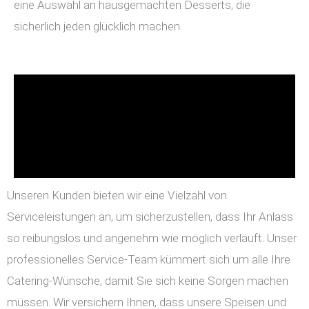
eine Auswahl an hausgemachten Desserts, die
sicherlich jeden glücklich machen.
Unseren Kunden bieten wir eine Vielzahl von
Serviceleistungen an, um sicherzustellen, dass Ihr Anlass
so reibungslos und angenehm wie möglich verläuft. Unser
professionelles Service-Team kümmert sich um alle Ihre
Catering-Wünsche, damit Sie sich keine Sorgen machen
müssen. Wir versichern Ihnen, dass unsere Speisen und