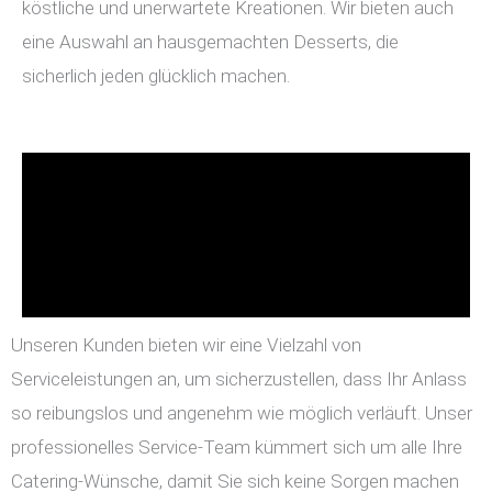
köstliche und unerwartete Kreationen. Wir bieten auch
eine Auswahl an hausgemachten Desserts, die
sicherlich jeden glücklich machen.
Unseren Kunden bieten wir eine Vielzahl von
Serviceleistungen an, um sicherzustellen, dass Ihr Anlass
so reibungslos und angenehm wie möglich verläuft. Unser
professionelles Service-Team kümmert sich um alle Ihre
Catering-Wünsche, damit Sie sich keine Sorgen machen