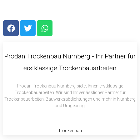
F
T
W
a
w
h
c
i
a
e
t
t
b
t
s
Prodan Trockenbau Nürnberg - Ihr Partner für
o
e
a
erstklassige Trockenbauarbeiten
o
r
p
k
p
Prodan Trockenbau Nürnberg bietet Ihnen erstklassige
Trockenbauarbeiten. Wir sind Ihr verlässlicher Partner für
Trockenbauarbeiten, Bauwerksabdichtungen und mehr in Nürnberg
und Umgebung.
Trockenbau