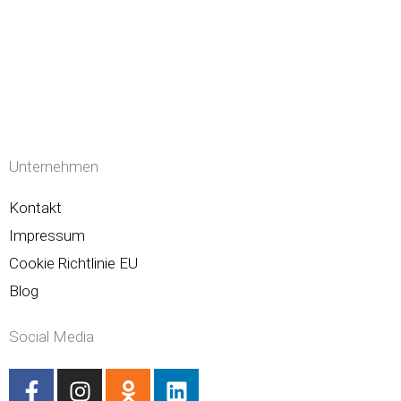
Unternehmen
Kontakt
Impressum
Cookie Richtlinie EU
Blog
Social Media
F
I
O
L