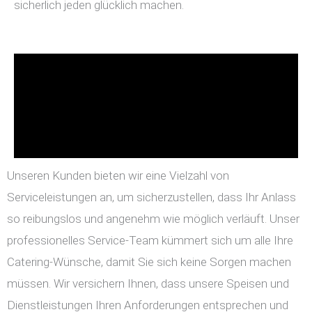
sicherlich jeden glücklich machen.
Unseren Kunden bieten wir eine Vielzahl von
Serviceleistungen an, um sicherzustellen, dass Ihr Anlass
so reibungslos und angenehm wie möglich verläuft. Unser
professionelles Service-Team kümmert sich um alle Ihre
Catering-Wünsche, damit Sie sich keine Sorgen machen
müssen. Wir versichern Ihnen, dass unsere Speisen und
Dienstleistungen Ihren Anforderungen entsprechen und