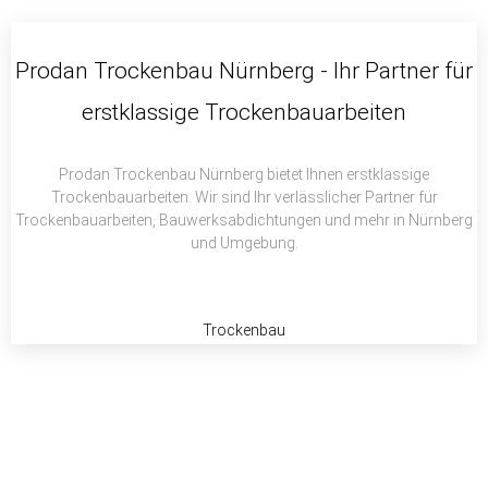
c
i
a
e
t
t
b
t
s
Prodan Trockenbau Nürnberg - Ihr Partner für
o
e
a
erstklassige Trockenbauarbeiten
o
r
p
k
p
Prodan Trockenbau Nürnberg bietet Ihnen erstklassige
Trockenbauarbeiten. Wir sind Ihr verlässlicher Partner für
Trockenbauarbeiten, Bauwerksabdichtungen und mehr in Nürnberg
und Umgebung.
Trockenbau