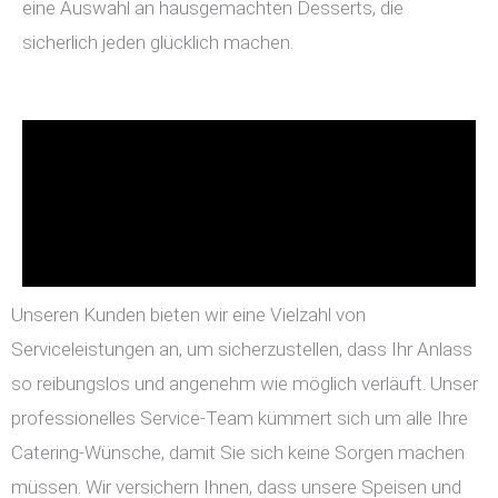
eine Auswahl an hausgemachten Desserts, die
sicherlich jeden glücklich machen.
Unseren Kunden bieten wir eine Vielzahl von
Serviceleistungen an, um sicherzustellen, dass Ihr Anlass
so reibungslos und angenehm wie möglich verläuft. Unser
professionelles Service-Team kümmert sich um alle Ihre
Catering-Wünsche, damit Sie sich keine Sorgen machen
müssen. Wir versichern Ihnen, dass unsere Speisen und