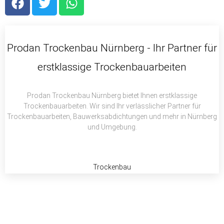
a
w
h
c
i
a
e
t
t
b
t
s
Prodan Trockenbau Nürnberg - Ihr Partner für
o
e
a
erstklassige Trockenbauarbeiten
o
r
p
k
p
Prodan Trockenbau Nürnberg bietet Ihnen erstklassige
Trockenbauarbeiten. Wir sind Ihr verlässlicher Partner für
Trockenbauarbeiten, Bauwerksabdichtungen und mehr in Nürnberg
und Umgebung.
Trockenbau