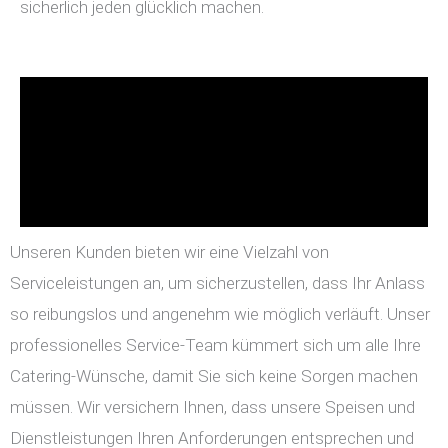
sicherlich jeden glücklich machen.
Unseren Kunden bieten wir eine Vielzahl von
Serviceleistungen an, um sicherzustellen, dass Ihr Anlass
so reibungslos und angenehm wie möglich verläuft. Unser
professionelles Service-Team kümmert sich um alle Ihre
Catering-Wünsche, damit Sie sich keine Sorgen machen
müssen. Wir versichern Ihnen, dass unsere Speisen und
Dienstleistungen Ihren Anforderungen entsprechen und