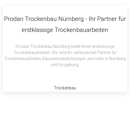
c
i
a
e
t
t
b
t
s
Prodan Trockenbau Nürnberg - Ihr Partner für
o
e
a
erstklassige Trockenbauarbeiten
o
r
p
k
p
Prodan Trockenbau Nürnberg bietet Ihnen erstklassige
Trockenbauarbeiten. Wir sind Ihr verlässlicher Partner für
Trockenbauarbeiten, Bauwerksabdichtungen und mehr in Nürnberg
und Umgebung.
Trockenbau