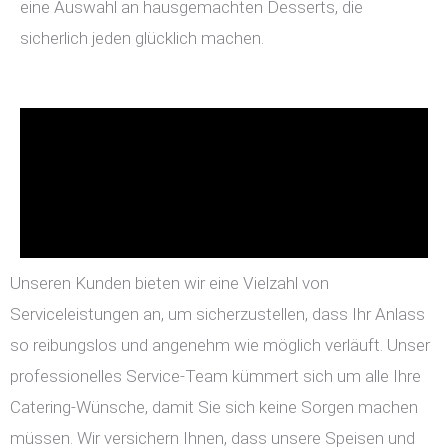
eine Auswahl an hausgemachten Desserts, die
sicherlich jeden glücklich machen.
Unseren Kunden bieten wir eine Vielzahl von
Serviceleistungen an, um sicherzustellen, dass Ihr Anlass
so reibungslos und angenehm wie möglich verläuft. Unser
professionelles Service-Team kümmert sich um alle Ihre
Catering-Wünsche, damit Sie sich keine Sorgen machen
müssen. Wir versichern Ihnen, dass unsere Speisen und