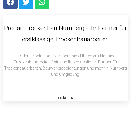
a
w
h
c
i
a
e
t
t
b
t
s
Prodan Trockenbau Nürnberg - Ihr Partner für
o
e
a
erstklassige Trockenbauarbeiten
o
r
p
k
p
Prodan Trockenbau Nürnberg bietet Ihnen erstklassige
Trockenbauarbeiten. Wir sind Ihr verlässlicher Partner für
Trockenbauarbeiten, Bauwerksabdichtungen und mehr in Nürnberg
und Umgebung.
Trockenbau