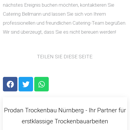
nächstes Ereignis buchen möchten, kontaktieren Sie
Catering Bellmann und lassen Sie sich von Ihrem
professionellen und freundlichen Catering-Team begrüßen.
Wir sind überzeugt, dass Sie es nicht bereuen werden!
TEILEN SIE DIESE SEITE:
F
T
W
a
w
h
c
i
a
e
t
t
b
t
s
Prodan Trockenbau Nürnberg - Ihr Partner für
o
e
a
erstklassige Trockenbauarbeiten
o
r
p