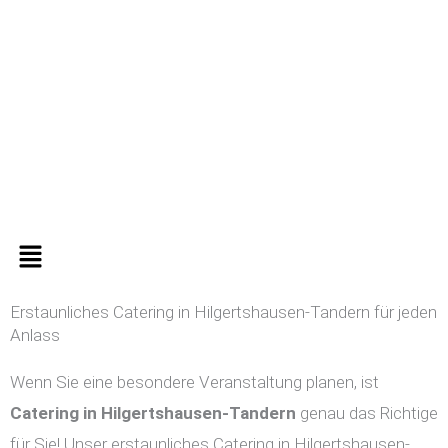
Zum
Inhalt
springen
Menü
Erstaunliches Catering in Hilgertshausen-Tandern für jeden
Anlass
Wenn Sie eine besondere Veranstaltung planen, ist
Catering in
Hilgertshausen-Tandern
genau das Richtige
für Sie! Unser erstaunliches Catering in Hilgertshausen-