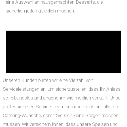
eine Auswahl an hausgemachten Desserts, die
sicherlich jeden glücklich machen.
Unseren Kunden bieten wir eine Vielzahl von
Serviceleistungen an, um sicherzustellen, dass Ihr Anlass
so reibungslos und angenehm wie möglich verläuft. Unser
professionelles Service-Team kümmert sich um alle Ihre
Catering-Wünsche, damit Sie sich keine Sorgen machen
müssen. Wir versichern Ihnen, dass unsere Speisen und