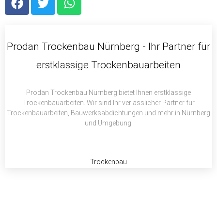
a
w
h
c
i
a
e
t
t
b
t
s
Prodan Trockenbau Nürnberg - Ihr Partner für
o
e
a
erstklassige Trockenbauarbeiten
o
r
p
k
p
Prodan Trockenbau Nürnberg bietet Ihnen erstklassige
Trockenbauarbeiten. Wir sind Ihr verlässlicher Partner für
Trockenbauarbeiten, Bauwerksabdichtungen und mehr in Nürnberg
und Umgebung.
Trockenbau