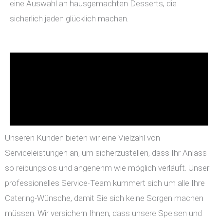
eine Auswahl an hausgemachten Desserts, die
sicherlich jeden glücklich machen.
Unseren Kunden bieten wir eine Vielzahl von
Serviceleistungen an, um sicherzustellen, dass Ihr Anlass
so reibungslos und angenehm wie möglich verläuft. Unser
professionelles Service-Team kümmert sich um alle Ihre
Catering-Wünsche, damit Sie sich keine Sorgen machen
müssen. Wir versichern Ihnen, dass unsere Speisen und