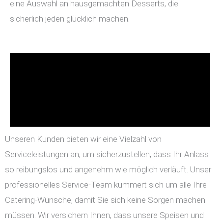
eine Auswahl an hausgemachten Desserts, die
sicherlich jeden glücklich machen.
Unseren Kunden bieten wir eine Vielzahl von
Serviceleistungen an, um sicherzustellen, dass Ihr Anlass
so reibungslos und angenehm wie möglich verläuft. Unser
professionelles Service-Team kümmert sich um alle Ihre
Catering-Wünsche, damit Sie sich keine Sorgen machen
müssen. Wir versichern Ihnen, dass unsere Speisen und