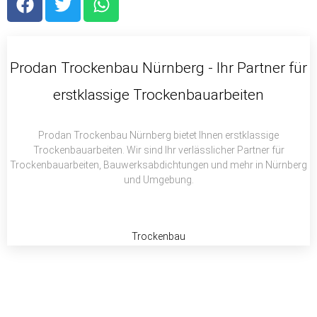
a
w
h
c
i
a
e
t
t
b
t
s
Prodan Trockenbau Nürnberg - Ihr Partner für
o
e
a
erstklassige Trockenbauarbeiten
o
r
p
k
p
Prodan Trockenbau Nürnberg bietet Ihnen erstklassige
Trockenbauarbeiten. Wir sind Ihr verlässlicher Partner für
Trockenbauarbeiten, Bauwerksabdichtungen und mehr in Nürnberg
und Umgebung.
Trockenbau