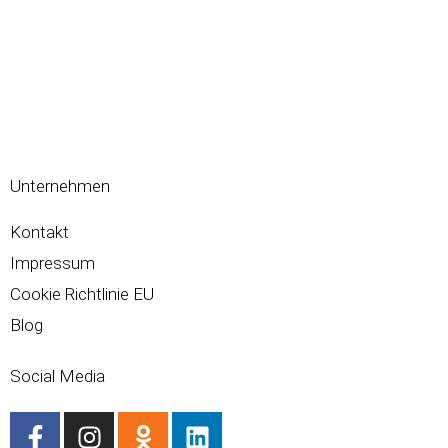
Unternehmen
Kontakt
Impressum
Cookie Richtlinie EU
Blog
Social Media
F
I
O
L