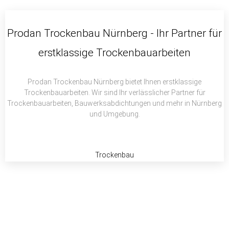
c
i
a
e
t
t
b
t
s
Prodan Trockenbau Nürnberg - Ihr Partner für
o
e
a
erstklassige Trockenbauarbeiten
o
r
p
k
p
Prodan Trockenbau Nürnberg bietet Ihnen erstklassige
Trockenbauarbeiten. Wir sind Ihr verlässlicher Partner für
Trockenbauarbeiten, Bauwerksabdichtungen und mehr in Nürnberg
und Umgebung.
Trockenbau