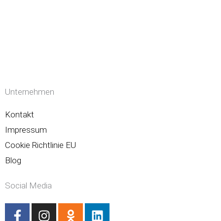
Unternehmen
Kontakt
Impressum
Cookie Richtlinie EU
Blog
Social Media
F
I
O
L