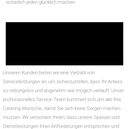
sicherlich jeden glücklich machen.
Unseren Kunden bieten wir eine Vielzahl von
Serviceleistungen an, um sicherzustellen, dass Ihr Anlass
so reibungslos und angenehm wie möglich verläuft. Unser
professionelles Service-Team kümmert sich um alle Ihre
Catering-Wünsche, damit Sie sich keine Sorgen machen
müssen. Wir versichern Ihnen, dass unsere Speisen und
Dienstleistungen Ihren Anforderungen entsprechen und