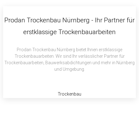
c
i
a
e
t
t
b
t
s
Prodan Trockenbau Nürnberg - Ihr Partner für
o
e
a
erstklassige Trockenbauarbeiten
o
r
p
k
p
Prodan Trockenbau Nürnberg bietet Ihnen erstklassige
Trockenbauarbeiten. Wir sind Ihr verlässlicher Partner für
Trockenbauarbeiten, Bauwerksabdichtungen und mehr in Nürnberg
und Umgebung.
Trockenbau