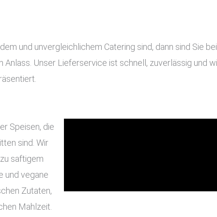
 und unvergleichlichem Catering sind, dann sind Sie bei u
en Anlass. Unser Lieferservice ist schnell, zuverlässig und
äsentiert.
er Speisen, die
ten sind. Wir
 zu saftigem
he und vegane
schen Zutaten,
chen Mahlzeit.