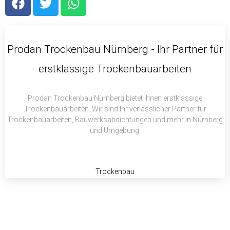
a
w
h
c
i
a
e
t
t
b
t
s
Prodan Trockenbau Nürnberg - Ihr Partner für
o
e
a
erstklassige Trockenbauarbeiten
o
r
p
k
p
Prodan Trockenbau Nürnberg bietet Ihnen erstklassige
Trockenbauarbeiten. Wir sind Ihr verlässlicher Partner für
Trockenbauarbeiten, Bauwerksabdichtungen und mehr in Nürnberg
und Umgebung.
Trockenbau