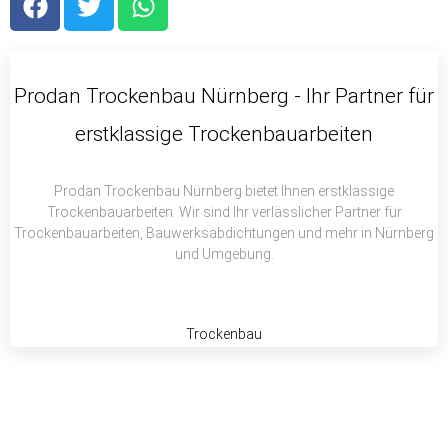
a
w
h
c
i
a
e
t
t
b
t
s
Prodan Trockenbau Nürnberg - Ihr Partner für
o
e
a
erstklassige Trockenbauarbeiten
o
r
p
k
p
Prodan Trockenbau Nürnberg bietet Ihnen erstklassige
Trockenbauarbeiten. Wir sind Ihr verlässlicher Partner für
Trockenbauarbeiten, Bauwerksabdichtungen und mehr in Nürnberg
und Umgebung.
Trockenbau