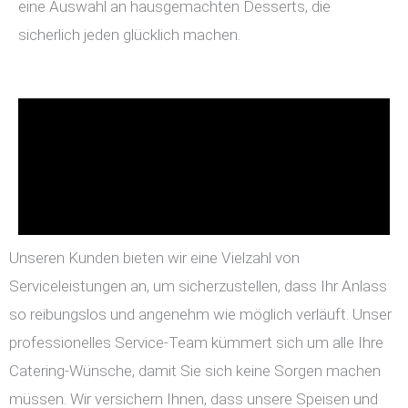
eine Auswahl an hausgemachten Desserts, die
sicherlich jeden glücklich machen.
Unseren Kunden bieten wir eine Vielzahl von
Serviceleistungen an, um sicherzustellen, dass Ihr Anlass
so reibungslos und angenehm wie möglich verläuft. Unser
professionelles Service-Team kümmert sich um alle Ihre
Catering-Wünsche, damit Sie sich keine Sorgen machen
müssen. Wir versichern Ihnen, dass unsere Speisen und