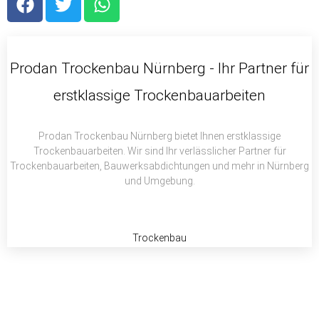
a
w
h
c
i
a
e
t
t
b
t
s
Prodan Trockenbau Nürnberg - Ihr Partner für
o
e
a
erstklassige Trockenbauarbeiten
o
r
p
k
p
Prodan Trockenbau Nürnberg bietet Ihnen erstklassige
Trockenbauarbeiten. Wir sind Ihr verlässlicher Partner für
Trockenbauarbeiten, Bauwerksabdichtungen und mehr in Nürnberg
und Umgebung.
Trockenbau