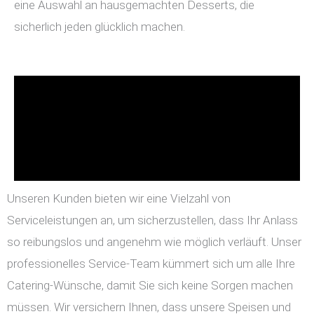
eine Auswahl an hausgemachten Desserts, die
sicherlich jeden glücklich machen.
Unseren Kunden bieten wir eine Vielzahl von
Serviceleistungen an, um sicherzustellen, dass Ihr Anlass
so reibungslos und angenehm wie möglich verläuft. Unser
professionelles Service-Team kümmert sich um alle Ihre
Catering-Wünsche, damit Sie sich keine Sorgen machen
müssen. Wir versichern Ihnen, dass unsere Speisen und