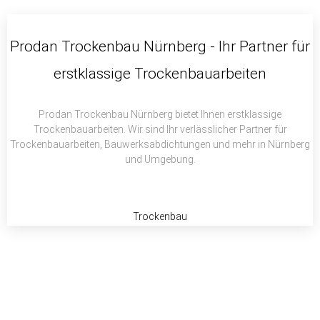
c
i
a
e
t
t
b
t
s
Prodan Trockenbau Nürnberg - Ihr Partner für
o
e
a
erstklassige Trockenbauarbeiten
o
r
p
k
p
Prodan Trockenbau Nürnberg bietet Ihnen erstklassige
Trockenbauarbeiten. Wir sind Ihr verlässlicher Partner für
Trockenbauarbeiten, Bauwerksabdichtungen und mehr in Nürnberg
und Umgebung.
Trockenbau