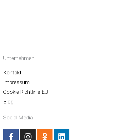
Unternehmen
Kontakt
Impressum
Cookie Richtlinie EU
Blog
Social Media
F
I
O
L