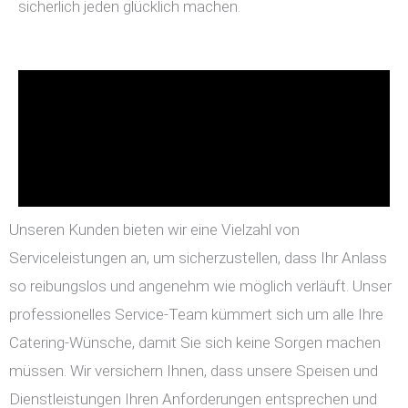
sicherlich jeden glücklich machen.
Unseren Kunden bieten wir eine Vielzahl von
Serviceleistungen an, um sicherzustellen, dass Ihr Anlass
so reibungslos und angenehm wie möglich verläuft. Unser
professionelles Service-Team kümmert sich um alle Ihre
Catering-Wünsche, damit Sie sich keine Sorgen machen
müssen. Wir versichern Ihnen, dass unsere Speisen und
Dienstleistungen Ihren Anforderungen entsprechen und