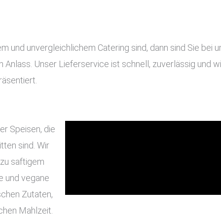
und unvergleichlichem Catering sind, dann sind Sie bei uns
en Anlass. Unser Lieferservice ist schnell, zuverlässig und
äsentiert.
er Speisen, die
ten sind. Wir
 zu saftigem
he und vegane
schen Zutaten,
chen Mahlzeit.