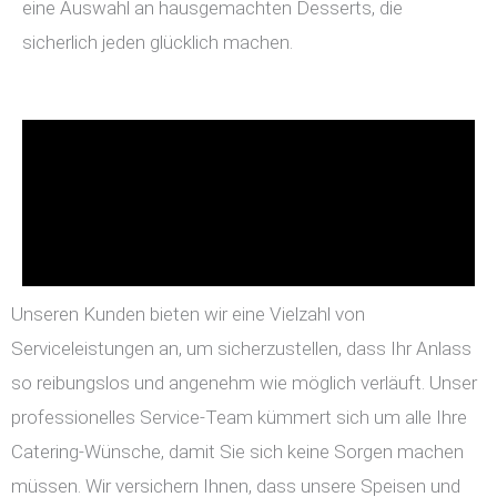
eine Auswahl an hausgemachten Desserts, die
sicherlich jeden glücklich machen.
Unseren Kunden bieten wir eine Vielzahl von
Serviceleistungen an, um sicherzustellen, dass Ihr Anlass
so reibungslos und angenehm wie möglich verläuft. Unser
professionelles Service-Team kümmert sich um alle Ihre
Catering-Wünsche, damit Sie sich keine Sorgen machen
müssen. Wir versichern Ihnen, dass unsere Speisen und