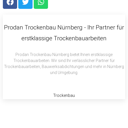
a
w
h
c
i
a
e
t
t
b
t
s
Prodan Trockenbau Nürnberg - Ihr Partner für
o
e
a
erstklassige Trockenbauarbeiten
o
r
p
k
p
Prodan Trockenbau Nürnberg bietet Ihnen erstklassige
Trockenbauarbeiten. Wir sind Ihr verlässlicher Partner für
Trockenbauarbeiten, Bauwerksabdichtungen und mehr in Nürnberg
und Umgebung.
Trockenbau