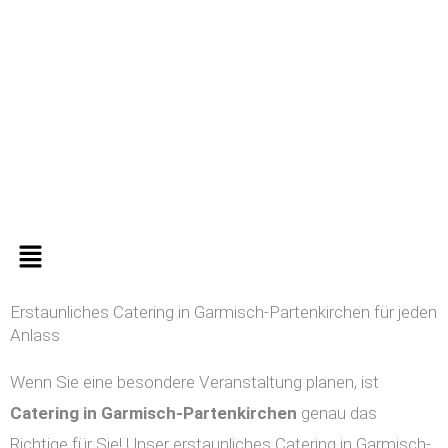
Zum
Inhalt
springen
Menü
Erstaunliches Catering in Garmisch-Partenkirchen für jeden
Anlass
Wenn Sie eine besondere Veranstaltung planen, ist
Catering in
Garmisch-Partenkirchen
genau das
Richtige für Sie! Unser erstaunliches Catering in Garmisch-