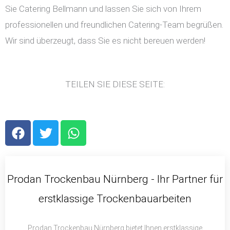
Sie Catering Bellmann und lassen Sie sich von Ihrem
professionellen und freundlichen Catering-Team begrüßen.
Wir sind überzeugt, dass Sie es nicht bereuen werden!
TEILEN SIE DIESE SEITE:
F
T
W
a
w
h
c
i
a
e
t
t
b
t
s
Prodan Trockenbau Nürnberg - Ihr Partner für
o
e
a
erstklassige Trockenbauarbeiten
o
r
p
k
p
Prodan Trockenbau Nürnberg bietet Ihnen erstklassige