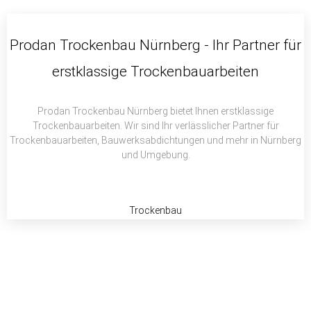
c
i
a
e
t
t
b
t
s
Prodan Trockenbau Nürnberg - Ihr Partner für
o
e
a
erstklassige Trockenbauarbeiten
o
r
p
k
p
Prodan Trockenbau Nürnberg bietet Ihnen erstklassige
Trockenbauarbeiten. Wir sind Ihr verlässlicher Partner für
Trockenbauarbeiten, Bauwerksabdichtungen und mehr in Nürnberg
und Umgebung.
Trockenbau