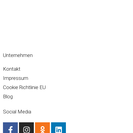
Unternehmen
Kontakt
Impressum
Cookie Richtlinie EU
Blog
Social Media
F
I
O
L