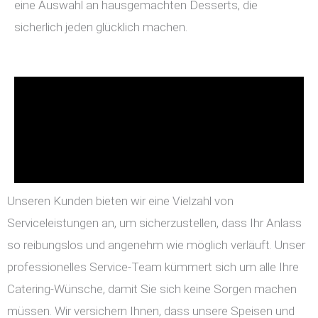
eine Auswahl an hausgemachten Desserts, die
sicherlich jeden glücklich machen.
Unseren Kunden bieten wir eine Vielzahl von
Serviceleistungen an, um sicherzustellen, dass Ihr Anlass
so reibungslos und angenehm wie möglich verläuft. Unser
professionelles Service-Team kümmert sich um alle Ihre
Catering-Wünsche, damit Sie sich keine Sorgen machen
müssen. Wir versichern Ihnen, dass unsere Speisen und