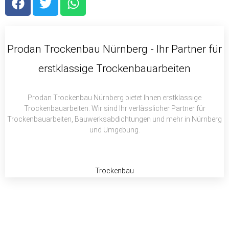
a
w
h
c
i
a
e
t
t
b
t
s
Prodan Trockenbau Nürnberg - Ihr Partner für
o
e
a
erstklassige Trockenbauarbeiten
o
r
p
k
p
Prodan Trockenbau Nürnberg bietet Ihnen erstklassige
Trockenbauarbeiten. Wir sind Ihr verlässlicher Partner für
Trockenbauarbeiten, Bauwerksabdichtungen und mehr in Nürnberg
und Umgebung.
Trockenbau