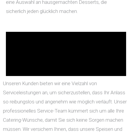
eine Auswahl an hausgemachten Desserts, die
sicherlich jeden glücklich machen.
Unseren Kunden bieten wir eine Vielzahl von
Serviceleistungen an, um sicherzustellen, dass Ihr Anlass
so reibungslos und angenehm wie möglich verläuft. Unser
professionelles Service-Team kümmert sich um alle Ihre
Catering-Wünsche, damit Sie sich keine Sorgen machen
müssen. Wir versichern Ihnen, dass unsere Speisen und