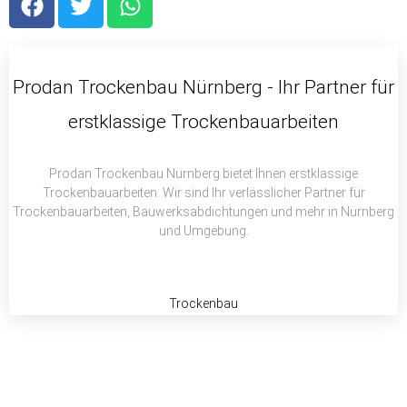
a
w
h
c
i
a
e
t
t
b
t
s
Prodan Trockenbau Nürnberg - Ihr Partner für
o
e
a
erstklassige Trockenbauarbeiten
o
r
p
k
p
Prodan Trockenbau Nürnberg bietet Ihnen erstklassige
Trockenbauarbeiten. Wir sind Ihr verlässlicher Partner für
Trockenbauarbeiten, Bauwerksabdichtungen und mehr in Nürnberg
und Umgebung.
Trockenbau