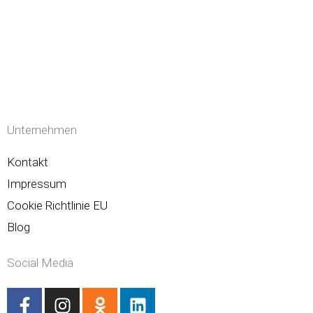
Unternehmen
Kontakt
Impressum
Cookie Richtlinie EU
Blog
Social Media
F
I
O
L