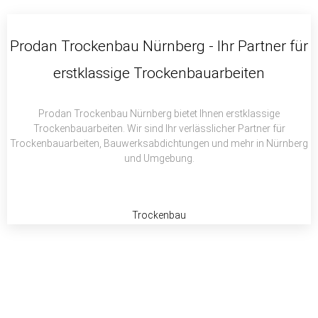
c
i
a
e
t
t
b
t
s
Prodan Trockenbau Nürnberg - Ihr Partner für
o
e
a
erstklassige Trockenbauarbeiten
o
r
p
k
p
Prodan Trockenbau Nürnberg bietet Ihnen erstklassige
Trockenbauarbeiten. Wir sind Ihr verlässlicher Partner für
Trockenbauarbeiten, Bauwerksabdichtungen und mehr in Nürnberg
und Umgebung.
Trockenbau