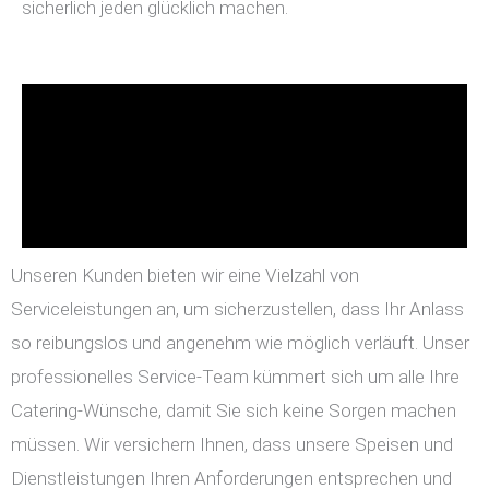
sicherlich jeden glücklich machen.
Unseren Kunden bieten wir eine Vielzahl von
Serviceleistungen an, um sicherzustellen, dass Ihr Anlass
so reibungslos und angenehm wie möglich verläuft. Unser
professionelles Service-Team kümmert sich um alle Ihre
Catering-Wünsche, damit Sie sich keine Sorgen machen
müssen. Wir versichern Ihnen, dass unsere Speisen und
Dienstleistungen Ihren Anforderungen entsprechen und