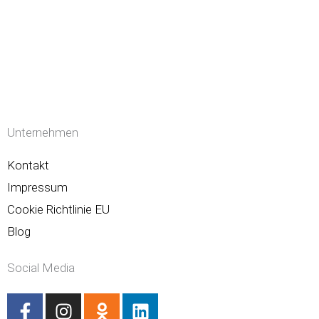
Unternehmen
Kontakt
Impressum
Cookie Richtlinie EU
Blog
Social Media
F
I
O
L