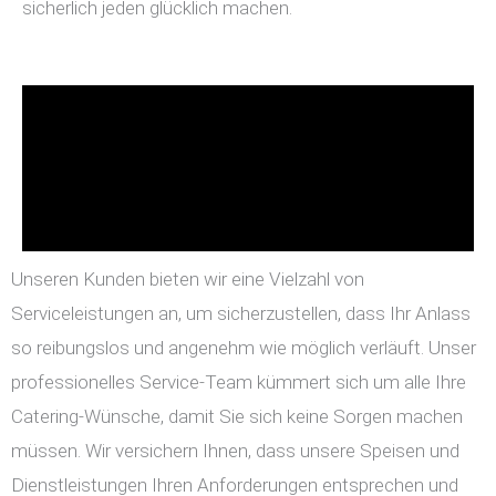
sicherlich jeden glücklich machen.
Unseren Kunden bieten wir eine Vielzahl von
Serviceleistungen an, um sicherzustellen, dass Ihr Anlass
so reibungslos und angenehm wie möglich verläuft. Unser
professionelles Service-Team kümmert sich um alle Ihre
Catering-Wünsche, damit Sie sich keine Sorgen machen
müssen. Wir versichern Ihnen, dass unsere Speisen und
Dienstleistungen Ihren Anforderungen entsprechen und