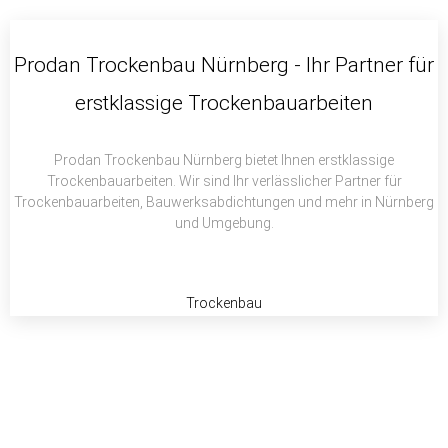
c
i
a
e
t
t
b
t
s
Prodan Trockenbau Nürnberg - Ihr Partner für
o
e
a
erstklassige Trockenbauarbeiten
o
r
p
k
p
Prodan Trockenbau Nürnberg bietet Ihnen erstklassige
Trockenbauarbeiten. Wir sind Ihr verlässlicher Partner für
Trockenbauarbeiten, Bauwerksabdichtungen und mehr in Nürnberg
und Umgebung.
Trockenbau