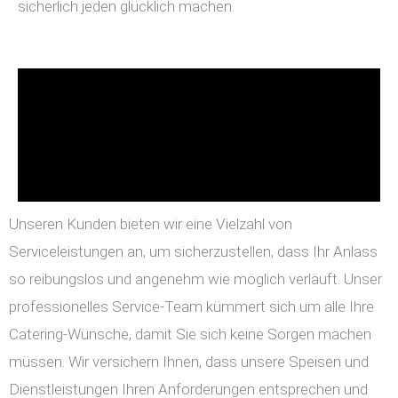
sicherlich jeden glücklich machen.
Unseren Kunden bieten wir eine Vielzahl von
Serviceleistungen an, um sicherzustellen, dass Ihr Anlass
so reibungslos und angenehm wie möglich verläuft. Unser
professionelles Service-Team kümmert sich um alle Ihre
Catering-Wünsche, damit Sie sich keine Sorgen machen
müssen. Wir versichern Ihnen, dass unsere Speisen und
Dienstleistungen Ihren Anforderungen entsprechen und