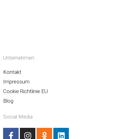
Unternehmen
Kontakt
Impressum
Cookie Richtlinie EU
Blog
Social Media
F
I
O
L