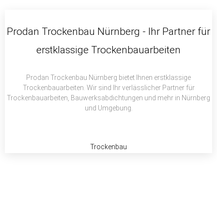
c
i
a
e
t
t
b
t
s
Prodan Trockenbau Nürnberg - Ihr Partner für
o
e
a
erstklassige Trockenbauarbeiten
o
r
p
k
p
Prodan Trockenbau Nürnberg bietet Ihnen erstklassige
Trockenbauarbeiten. Wir sind Ihr verlässlicher Partner für
Trockenbauarbeiten, Bauwerksabdichtungen und mehr in Nürnberg
und Umgebung.
Trockenbau