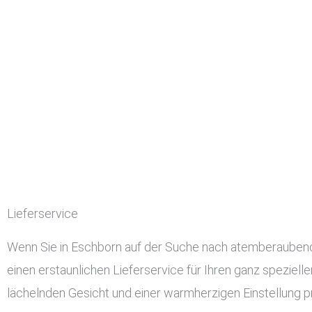
Lieferservice
Wenn Sie in Eschborn auf der Suche nach atemberaubendem
einen erstaunlichen Lieferservice für Ihren ganz speziell
lächelnden Gesicht und einer warmherzigen Einstellung pr