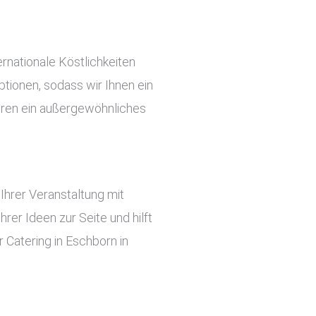
rnationale Köstlichkeiten
tionen, sodass wir Ihnen ein
ieren ein außergewöhnliches
hrer Veranstaltung mit
er Ideen zur Seite und hilft
 Catering in Eschborn in