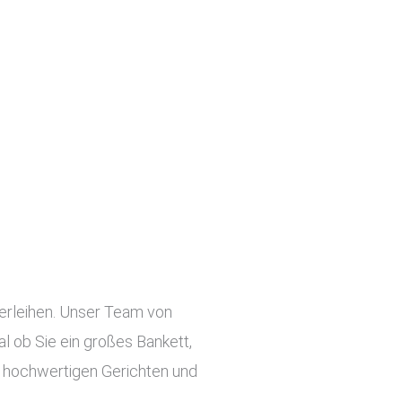
verleihen. Unser Team von
l ob Sie ein großes Bankett,
an hochwertigen Gerichten und