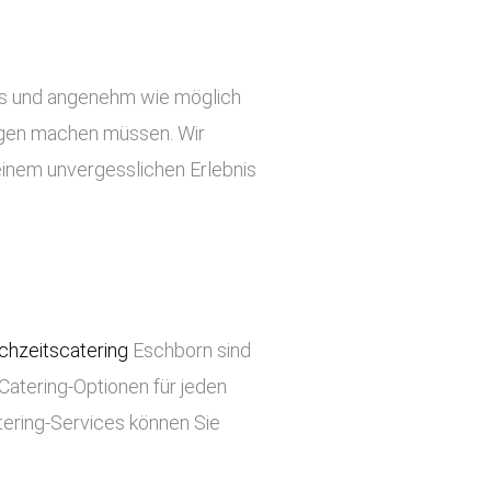
slos und angenehm wie möglich
orgen machen müssen. Wir
einem unvergesslichen Erlebnis
chzeitscatering
Eschborn sind
 Catering-Optionen für jeden
tering-Services können Sie