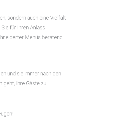
ben, sondern auch eine Vielfalt
Sie für Ihren Anlass
chneiderter Menüs beratend
ehen und sie immer nach den
 geht, Ihre Gäste zu
eugen!