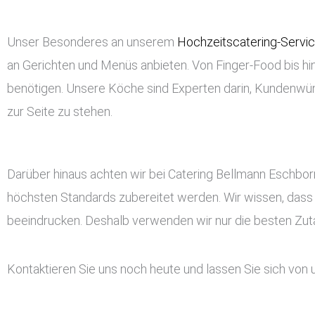
Unser Besonderes an unserem
Hochzeitscatering-Servi
an Gerichten und Menüs anbieten. Von Finger-Food bis hin
benötigen. Unsere Köche sind Experten darin, Kundenwü
zur Seite zu stehen.
Darüber hinaus achten wir bei Catering Bellmann Eschbor
höchsten Standards zubereitet werden. Wir wissen, dass
beeindrucken. Deshalb verwenden wir nur die besten Zutat
Kontaktieren Sie uns noch heute und lassen Sie sich von