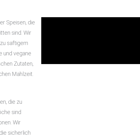
er Speisen, die
ten sind. Wir
 zu saftigem
he und vegane
schen Zutaten,
chen Mahlzeit.
en, die zu
che sind
onen. Wir
ie sicherlich