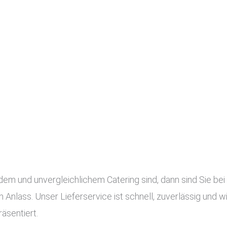
 und unvergleichlichem Catering sind, dann sind Sie bei u
en Anlass. Unser Lieferservice ist schnell, zuverlässig und
äsentiert.