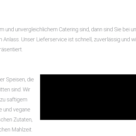
nd unvergleichlichem Catering sind, dann sind Sie bei uns
en Anlass. Unser Lieferservice ist schnell, zuverlässig und
äsentiert.
er Speisen, die
ten sind. Wir
 zu saftigem
he und vegane
schen Zutaten,
chen Mahlzeit.