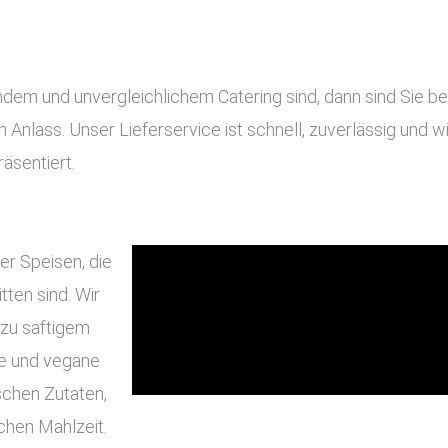
m und unvergleichlichem Catering sind, dann sind Sie bei 
en Anlass. Unser Lieferservice ist schnell, zuverlässig und
äsentiert.
er Speisen, die
ten sind. Wir
 zu saftigem
he und vegane
schen Zutaten,
chen Mahlzeit.