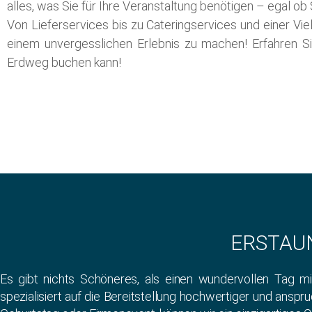
alles, was Sie für Ihre Veranstaltung benötigen – egal ob
Von Lieferservices bis zu Cateringservices und einer Vie
einem unvergesslichen Erlebnis zu machen! Erfahren S
Erdweg buchen kann!
ERSTAU
Es gibt nichts Schöneres, als einen wundervollen Tag mi
spezialisiert auf die Bereitstellung hochwertiger und anspr