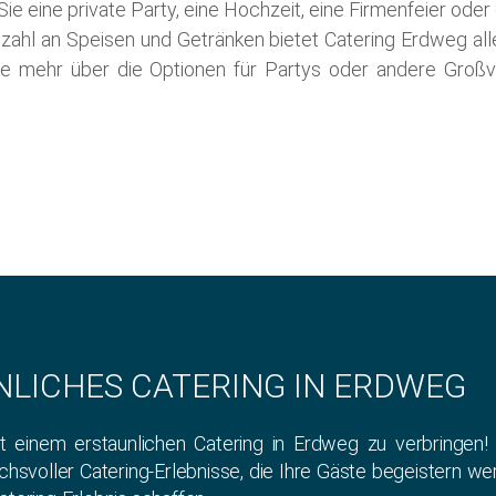
 Sie eine private Party, eine Hochzeit, eine Firmenfeier ode
lzahl an Speisen und Getränken bietet Catering Erdweg all
ie mehr über die Optionen für Partys oder andere Groß
NLICHES CATERING IN ERDWEG
t einem erstaunlichen Catering in Erdweg zu verbringen!
uchsvoller Catering-Erlebnisse, die Ihre Gäste begeistern we