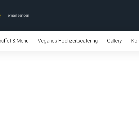
email senden
buffet & Menü
Veganes Hochzeitscatering
Gallery
Kon