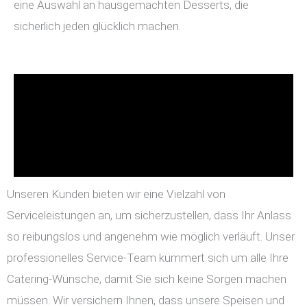
eine Auswahl an hausgemachten Desserts, die
sicherlich jeden glücklich machen.
Unseren Kunden bieten wir eine Vielzahl von
Serviceleistungen an, um sicherzustellen, dass Ihr Anlass
so reibungslos und angenehm wie möglich verläuft. Unser
professionelles Service-Team kümmert sich um alle Ihre
Catering-Wünsche, damit Sie sich keine Sorgen machen
müssen. Wir versichern Ihnen, dass unsere Speisen und