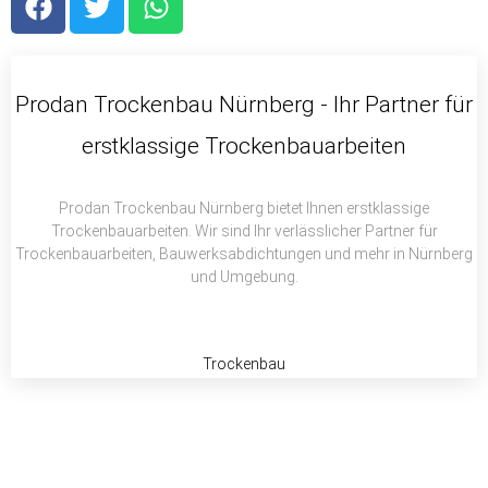
a
w
h
c
i
a
e
t
t
b
t
s
Prodan Trockenbau Nürnberg - Ihr Partner für
o
e
a
erstklassige Trockenbauarbeiten
o
r
p
k
p
Prodan Trockenbau Nürnberg bietet Ihnen erstklassige
Trockenbauarbeiten. Wir sind Ihr verlässlicher Partner für
Trockenbauarbeiten, Bauwerksabdichtungen und mehr in Nürnberg
und Umgebung.
Trockenbau